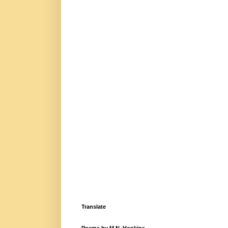
Translate
Poems by M.N. Hopkins