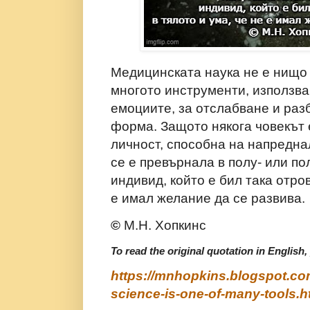
Медицинската наука не е нищо 
многото инструменти, използва
емоциите, за отслабване и раз
форма. Защото някога човекът 
личност, способна на напредна
се е превърнала в полу- или п
индивид, който е бил така отров
е имал желание да се развива.
©
М.Н. Хопкинс
To read the original quotation in English,
https://mnhopkins.blogspot.co
science-is-one-of-many-tools.h