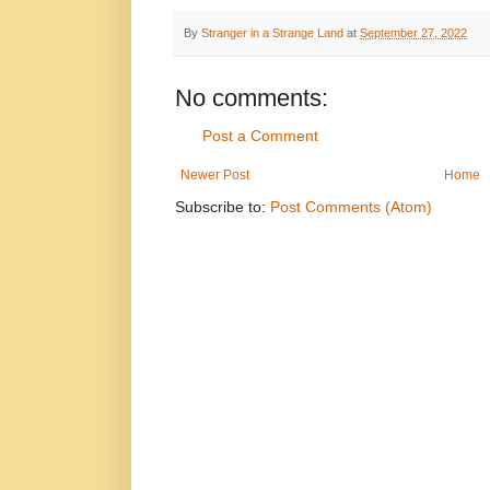
By
Stranger in a Strange Land
at
September 27, 2022
No comments:
Post a Comment
Newer Post
Home
Subscribe to:
Post Comments (Atom)